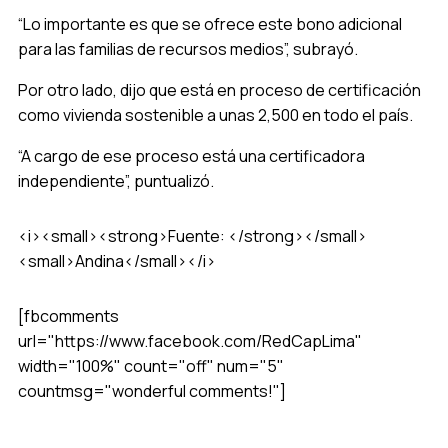
“Lo importante es que se ofrece este bono adicional
para las familias de recursos medios”, subrayó.
Por otro lado, dijo que está en proceso de certificación
como vivienda sostenible a unas 2,500 en todo el país.
“A cargo de ese proceso está una certificadora
independiente”, puntualizó.
<i><small><strong>Fuente: </strong></small>
<small>Andina</small></i>
[fbcomments
url="https://www.facebook.com/RedCapLima"
width="100%" count="off" num="5"
countmsg="wonderful comments!"]