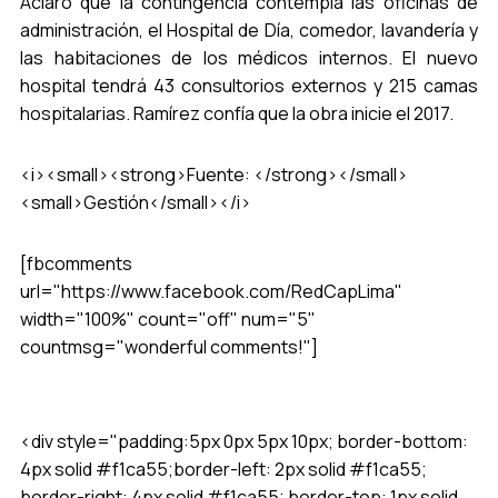
Aclaró que la contingencia contempla las oficinas de
administración, el Hospital de Día, comedor, lavandería y
las habitaciones de los médicos internos. El nuevo
hospital tendrá 43 consultorios externos y 215 camas
hospitalarias. Ramírez confía que la obra inicie el 2017.
<i><small><strong>Fuente: </strong></small>
<small>Gestión</small></i>
[fbcomments
url="https://www.facebook.com/RedCapLima"
width="100%" count="off" num="5"
countmsg="wonderful comments!"]
<div style="padding:5px 0px 5px 10px; border-bottom:
4px solid #f1ca55;border-left: 2px solid #f1ca55;
border-right: 4px solid #f1ca55; border-top: 1px solid