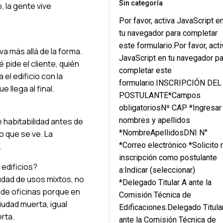
Sin categoría
, la gente vive
Por favor, activa JavaScript e
tu navegador para completar
este formulario.Por favor, acti
a más allá de la forma.
JavaScript en tu navegador pa
pide el cliente, quién
completar este
el edificio con la
formulario.INSCRIPCIÓN DEL
 llega al final.
POSTULANTE*Campos
obligatoriosNº CAP *Ingresar
nombres y apellidos
 habitabilidad antes de
*NombreApellidosDNI N°
o que se ve. La
*Correo electrónico *Solicito 
.
inscripción como postulante
 edificios?
a:Indicar (seleccionar)
udad de usos mixtos, no
*Delegado Titular A ante la
a de oficinas porque en
Comisión Técnica de
iudad muerta, igual
Edificaciones.Delegado Titula
rta.
ante la Comisión Técnica de