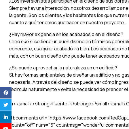
¿Los inversionistas participan en el diseño de sus obras
Siempre hay una interacción, nosotros desarrollamos n
la gente. Son los clientes y los habitantes los que nutre
cuanto a qué tenemos que hacer en nuestro proyecto.
¿Hay mayor exigencia en los acabados o en el diseño?
Creo que si se tiene un buen diseño en términos general
coherente, cualquier acabado irá bien. Los acabados no 
más, con un buen diseño uno puede tener acabados mu
¿Se puede aprovechar la naturaleza en un edificio?
Sí, hay formas ambientales de diseñar un edificio y no ga
necesaria. A través del diseño se puede ver cómo ingresa
recircula naturalmente y evita la necesidad de prender el
<i><small><strong>Fuente: </strong></small><small>G
[fbcomments url="https://www.facebook.com/RedCapL
count="off" num="5" countmsg="wonderful comments!