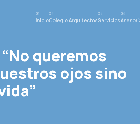
Inicio
Colegio Arquitectos
Servicios
Asesorí
: “No queremos
uestros ojos sino
vida”