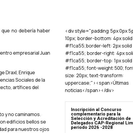
y que no debería haber
<div style="padding:5px 0px 5
10px; border-bottom: 4px solid
#f1ca55;border-left: 2px solid
 centro empresarial Juan
#f1ca55; border-right: 4px sol
#f1ca55; border-top: 1px solid
#f1ca55; font-weight:500; fon
ge Draxl, Enrique
size: 20px; text-transform:
iencias Sociales de la
uppercase;"><span>Últimas
cto, artífices del
noticias</span></div>
Inscripción al Concurso
to y no caminamos.
complementario para la
Selección y Acreditación de
on edificios bellos se
Delegados CAP-Regional Li
periodo 2026 -2028
udad para nuestros ojos