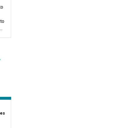
to
to
..
les