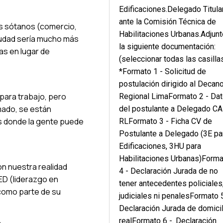
Edificaciones.Delegado Titula
ante la Comisión Técnica de
os sótanos (comercio,
Habilitaciones Urbanas.Adjunt
ciudad sería mucho más
la siguiente documentación:
as en lugar de
(seleccionar todas las casilla
*Formato 1 - Solicitud de
postulación dirigido al Decan
para trabajo, pero
Regional LimaFormato 2 - Da
mado, se están
del postulante a Delegado C
s donde la gente puede
RLFormato 3 - Ficha CV de
Postulante a Delegado (3E pa
Edificaciones, 3HU para
Habilitaciones Urbanas)Form
n nuestra realidad
4 - Declaración Jurada de no
ED (liderazgo en
tener antecedentes policiales
como parte de su
judiciales ni penalesFormato 
Declaración Jurada de domicil
realFormato 6 -. Declaración