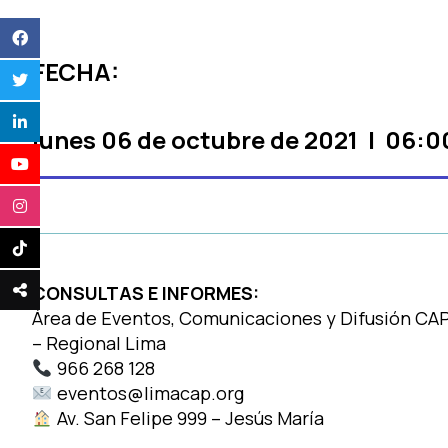
FECHA:
lunes
06
de octubre de
2021 | 06:00
CONSULTAS E INFORMES:
Área de Eventos, Comunicaciones y Difusión CA
– Regional Lima
966 268 128
eventos@limacap.org
Av. San Felipe 999 – Jesús María