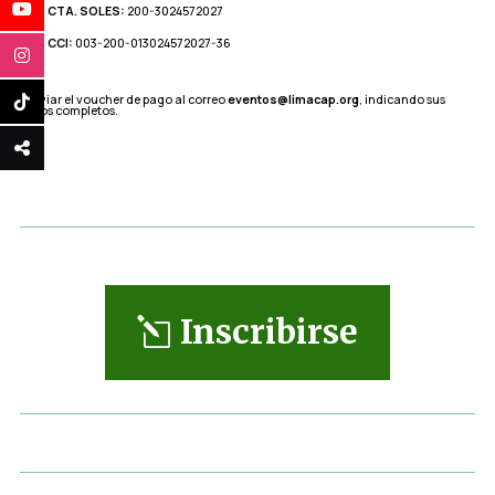
CTA. SOLES:
200-3024572027
CCI:
003-200-013024572027-36
*Enviar el voucher de pago al correo
eventos@limacap.org
, indicando sus
datos completos.
Inscribirse