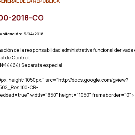
ENERAL DE LA REPUBLICA
100-2018-CG
ublicación:
5/04/2018
ción de la responsabilidad administrativa funcional derivada
al de Control.
, Nº14464) Separata especial
50px; height: 1050px;" src="http://docs.google.com/gview?
0502_Res.100-CR-
edded=true" width="850" height="1050" frameborder="0">