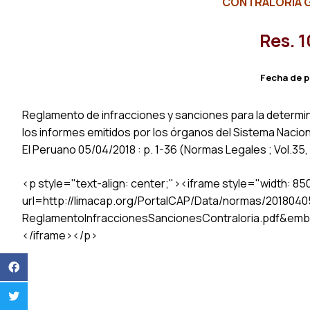
CONTRALORIA G
Res. 
Fecha de p
Reglamento de infracciones y sanciones para la determina
los informes emitidos por los órganos del Sistema Nacion
El Peruano 05/04/2018 : p. 1-36 (Normas Legales ; Vol.35
<p style="text-align: center;"><iframe style="width: 8
url=http://limacap.org/PortalCAP/Data/normas/201804
ReglamentoInfraccionesSancionesContraloria.pdf&emb
</iframe></p>