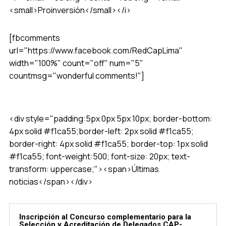
<small>Proinversión</small></i>
[fbcomments
url="https://www.facebook.com/RedCapLima"
width="100%" count="off" num="5"
countmsg="wonderful comments!"]
<div style="padding:5px 0px 5px 10px; border-bottom:
4px solid #f1ca55;border-left: 2px solid #f1ca55;
border-right: 4px solid #f1ca55; border-top: 1px solid
#f1ca55; font-weight:500; font-size: 20px; text-
transform: uppercase;"><span>Últimas
noticias</span></div>
Inscripción al Concurso complementario para la
Selección y Acreditación de Delegados CAP-