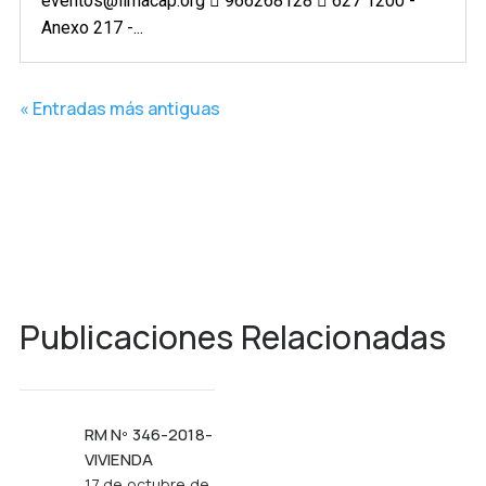
eventos@limacap.org  966268128  627 1200 -
Anexo 217 -...
« Entradas más antiguas
Publicaciones Relacionadas
RM Nº 346-2018-
VIVIENDA
17 de octubre de