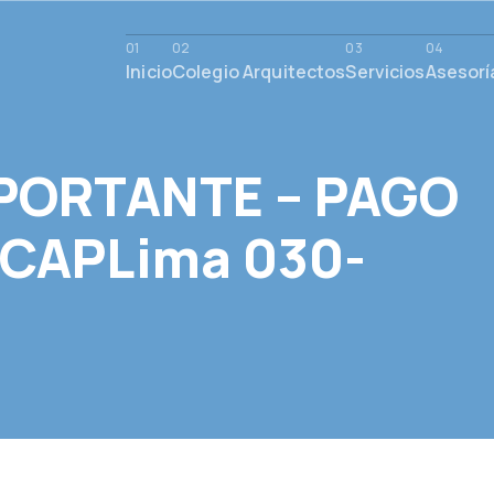
Inicio
Colegio Arquitectos
Servicios
Asesorí
PORTANTE – PAGO
iCAPLima 030-