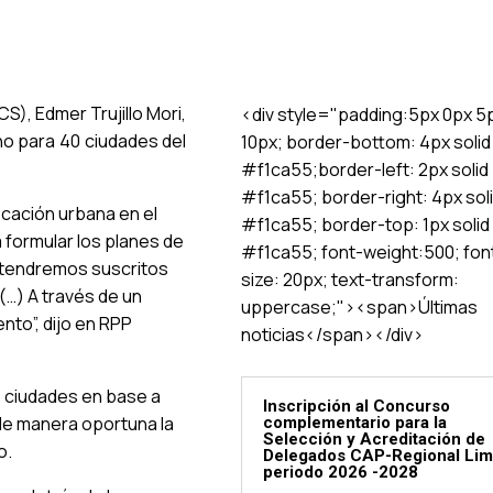
S), Edmer Trujillo Mori,
<div style="padding:5px 0px 5
no para 40 ciudades del
10px; border-bottom: 4px solid
#f1ca55;border-left: 2px solid
#f1ca55; border-right: 4px sol
ficación urbana en el
#f1ca55; border-top: 1px solid
 formular los planes de
#f1ca55; font-weight:500; fon
e tendremos suscritos
size: 20px; text-transform:
(…) A través de un
uppercase;"><span>Últimas
nto”, dijo en RPP
noticias</span></div>
as ciudades en base a
Inscripción al Concurso
 de manera oportuna la
complementario para la
Selección y Acreditación de
o.
Delegados CAP-Regional Li
periodo 2026 -2028