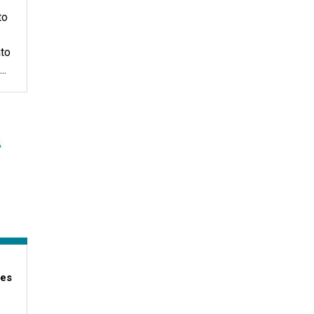
to
to
..
les