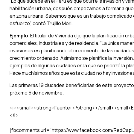
“Lo que sucede en el Perú es que ocurre la invasión y vam
habilitación urbana, después empezamos a formar a que
en zona urbana. Sabemos que es un trabajo complicado
esfuerzo”, contó Trujillo Mori.
Ejemplo
. El titular de Vivienda dijo que la planificación ur
comerciales, industriales y de residencia. “La única manera
invasiones es planificando el crecimiento de las ciudade
crecimiento ordenado. Asimismo se planifica la inversión.
ejemplos de algunas ciudades en la que se priorizó la plan
Hace muchísimos años que esta ciudad no hay invasiones
Las primeras 19 ciudades beneficiarias de este proyecto
próximo 5 de noviembre.
<i><small><strong>Fuente: </strong></small><small>E
</i>
[fbcomments url="https://www.facebook.com/RedCapL