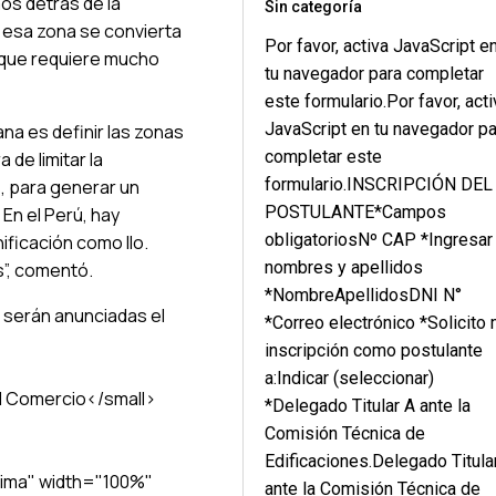
os detrás de la
Sin categoría
 esa zona se convierta
Por favor, activa JavaScript e
 que requiere mucho
tu navegador para completar
este formulario.Por favor, acti
JavaScript en tu navegador pa
bana es definir las zonas
completar este
 de limitar la
formulario.INSCRIPCIÓN DEL
s, para generar un
POSTULANTE*Campos
 En el Perú, hay
obligatoriosNº CAP *Ingresar
ificación como Ilo.
nombres y apellidos
”, comentó.
*NombreApellidosDNI N°
 serán anunciadas el
*Correo electrónico *Solicito 
inscripción como postulante
a:Indicar (seleccionar)
l Comercio</small>
*Delegado Titular A ante la
Comisión Técnica de
Edificaciones.Delegado Titula
ima" width="100%"
ante la Comisión Técnica de