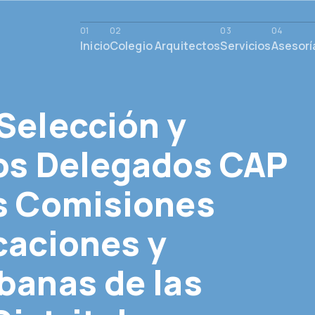
Inicio
Colegio Arquitectos
Servicios
Asesorí
Selección y
los Delegados CAP
as Comisiones
caciones y
banas de las