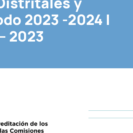
istritales y
odo 2023 -2024 |
– 2023