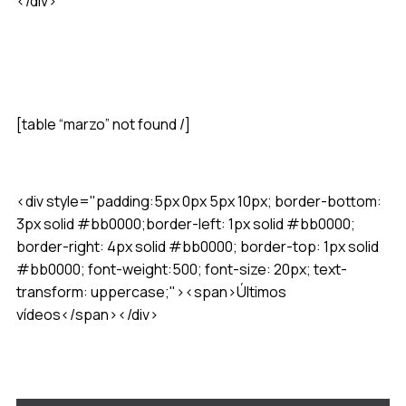
</div>
[table “marzo” not found /]
<div style="padding:5px 0px 5px 10px; border-bottom:
3px solid #bb0000;border-left: 1px solid #bb0000;
border-right: 4px solid #bb0000; border-top: 1px solid
#bb0000; font-weight:500; font-size: 20px; text-
transform: uppercase;"><span>Últimos
vídeos</span></div>