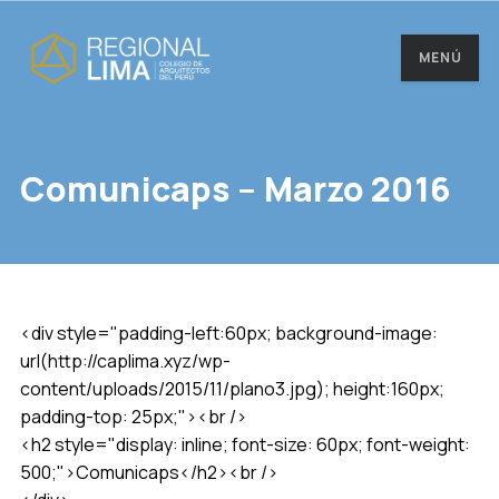
MENÚ
Comunicaps – Marzo 2016
<div style="padding-left:60px; background-image:
url(http://caplima.xyz/wp-
content/uploads/2015/11/plano3.jpg); height:160px;
padding-top: 25px;"><br />
<h2 style="display: inline; font-size: 60px; font-weight:
500;">Comunicaps</h2><br />