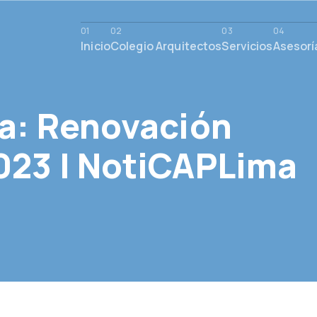
Inicio
Colegio Arquitectos
Servicios
Asesorí
va: Renovación
023 | NotiCAPLima