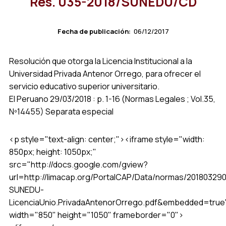
Res. 035-2018/SUNEDU/CD
Fecha de publicación:
06/12/2017
Resolución que otorga la Licencia Institucional a la
Universidad Privada Antenor Orrego, para ofrecer el
servicio educativo superior universitario.
El Peruano 29/03/2018 : p. 1-16 (Normas Legales ; Vol.35,
Nº14455) Separata especial
<p style="text-align: center;"><iframe style="width:
850px; height: 1050px;"
src="http://docs.google.com/gview?
url=http://limacap.org/PortalCAP/Data/normas/20180329
SUNEDU-
LicenciaUnio.PrivadaAntenorOrrego.pdf&embedded=true
width="850" height="1050" frameborder="0">