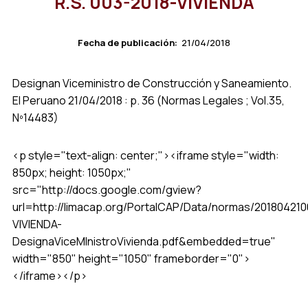
R.S. 003-2018-VIVIENDA
Fecha de publicación:
21/04/2018
Designan Viceministro de Construcción y Saneamiento.
El Peruano 21/04/2018 : p. 36 (Normas Legales ; Vol.35,
Nº14483)
<p style="text-align: center;"><iframe style="width:
850px; height: 1050px;"
src="http://docs.google.com/gview?
url=http://limacap.org/PortalCAP/Data/normas/201804210
VIVIENDA-
DesignaViceMInistroVivienda.pdf&embedded=true"
width="850" height="1050" frameborder="0">
</iframe></p>