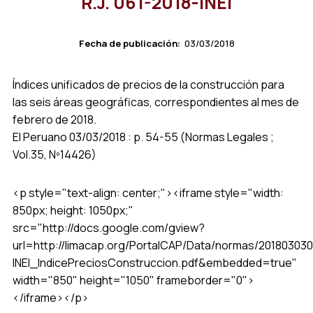
R.J. 061-2018-INEI
Fecha de publicación:
03/03/2018
Índices unificados de precios de la construcción para
las seis áreas geográficas, correspondientes al mes de
febrero de 2018.
El Peruano 03/03/2018 : p. 54-55 (Normas Legales ;
Vol.35, Nº14426)
<p style="text-align: center;"><iframe style="width:
850px; height: 1050px;"
src="http://docs.google.com/gview?
url=http://limacap.org/PortalCAP/Data/normas/201803030
INEI_IndicePreciosConstruccion.pdf&embedded=true"
width="850" height="1050" frameborder="0">
</iframe></p>