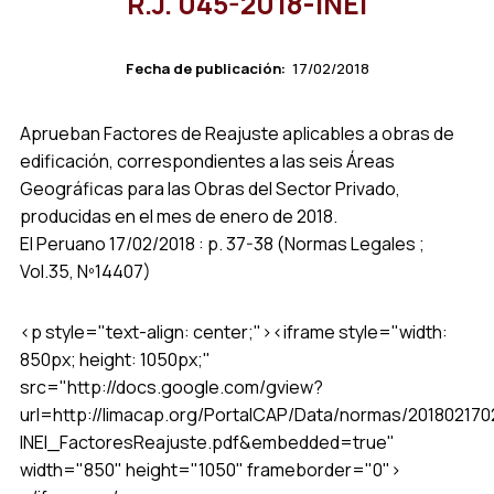
R.J. 045-2018-INEI
Fecha de publicación:
17/02/2018
Aprueban Factores de Reajuste aplicables a obras de
edificación, correspondientes a las seis Áreas
Geográficas para las Obras del Sector Privado,
producidas en el mes de enero de 2018.
El Peruano 17/02/2018 : p. 37-38 (Normas Legales ;
Vol.35, Nº14407)
<p style="text-align: center;"><iframe style="width:
850px; height: 1050px;"
src="http://docs.google.com/gview?
url=http://limacap.org/PortalCAP/Data/normas/201802170
INEI_FactoresReajuste.pdf&embedded=true"
width="850" height="1050" frameborder="0">