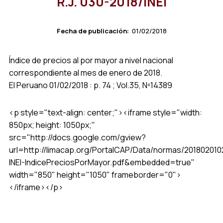
R.J. 030-2018/INEI
Fecha de publicación:
01/02/2018
Índice de precios al por mayor a nivel nacional
correspondiente al mes de enero de 2018.
El Peruano 01/02/2018 : p. 74 ; Vol.35, Nº14389
<p style="text-align: center;"><iframe style="width:
850px; height: 1050px;"
src="http://docs.google.com/gview?
url=http://limacap.org/PortalCAP/Data/normas/201802010
INEI-IndicePreciosPorMayor.pdf&embedded=true"
width="850" height="1050" frameborder="0">
</iframe></p>