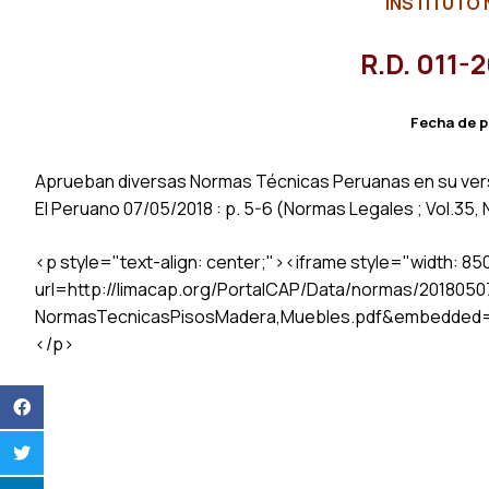
INSTITUTO 
R.D. 011
Fecha de p
Aprueban diversas Normas Técnicas Peruanas en su versi
El Peruano 07/05/2018 : p. 5-6 (Normas Legales ; Vol.35,
<p style="text-align: center;"><iframe style="width: 8
url=http://limacap.org/PortalCAP/Data/normas/2018050
NormasTecnicasPisosMadera,Muebles.pdf&embedded=tr
</p>