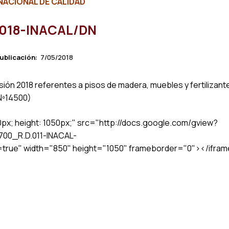
NACIONAL DE CALIDAD
-2018-INACAL/DN
ublicación:
7/05/2018
ón 2018 referentes a pisos de madera, muebles y fertilizant
 Nº14500)
50px; height: 1050px;" src="http://docs.google.com/gview?
700_R.D.011-INACAL-
ue" width="850" height="1050" frameborder="0"></ifra