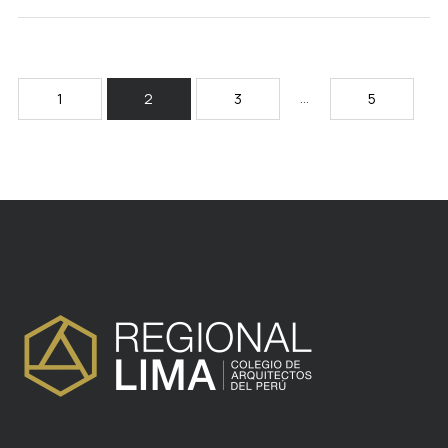
…
1
2
3
5