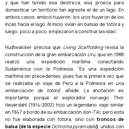
y que han tenido esa destreza, esa proeza para
domesticar un territorio tan agreste el de un lago. En
ambos casos, ambos huyeron; los uros huyeron de los
incas hacia el lago. Al inicio vivían en balsas de totora y
luego, poco a poco, empezaron a construir las islas”.
Hudtwalcker precisa que
Living Scaffolding
revisa la
construcción de la gran embarcación
Uru
, que en 1988
realizó una expedición marítima conectando
Sudamérica con la Polinesia. “Es una expedición
marítima sin precedentes, pues fue la primera vez que
se realizaba un viaje de Perú a la Polinesia
en una
embarcación de totora
”, añade. La anotación es
importante porque el explorador noruego Thor
Heyerdahl (1914-2002) hizo un legendario viaje similar
en 1947 a bordo de su embarcación
Kon-Tiki
, pero esta
no fue elaborada con totora, sino con
troncos de
balsa (de la especie
Ochroma pyramidale
)
, unidos con