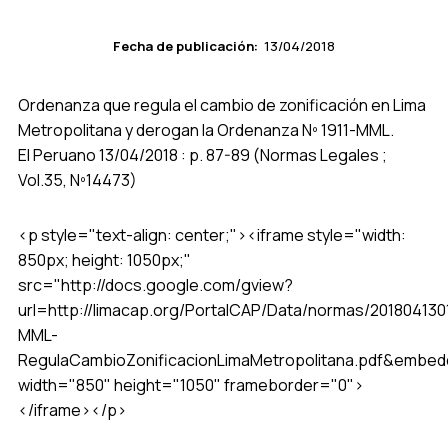
Fecha de publicación:
13/04/2018
Ordenanza que regula el cambio de zonificación en Lima
Metropolitana y derogan la Ordenanza Nº 1911-MML.
El Peruano 13/04/2018 : p. 87-89 (Normas Legales ;
Vol.35, Nº14473)
<p style="text-align: center;"><iframe style="width:
850px; height: 1050px;"
src="http://docs.google.com/gview?
url=http://limacap.org/PortalCAP/Data/normas/20180413
MML-
RegulaCambioZonificacionLimaMetropolitana.pdf&embe
width="850" height="1050" frameborder="0">
</iframe></p>