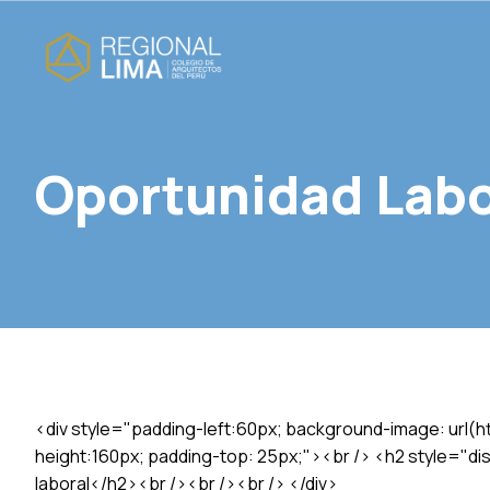
Oportunidad Labo
<div style="padding-left:60px; background-image: url(h
height:160px; padding-top: 25px;"><br /> <h2 style="disp
laboral</h2><br /><br /><br /> </div>