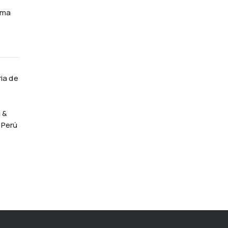
ima
ia de
 &
 Perú