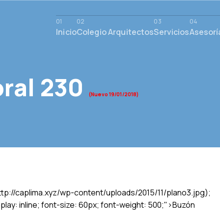
Inicio
Colegio Arquitectos
Servicios
Asesorí
ral 230
(Nuevo 19/01/2018)
ttp://caplima.xyz/wp-content/uploads/2015/11/plano3.jpg);
lay: inline; font-size: 60px; font-weight: 500;">Buzón