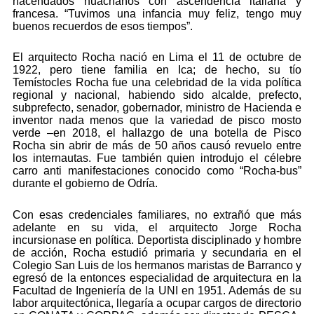
hacendados huachanos con ascendencia italiana y
francesa. “Tuvimos una infancia muy feliz, tengo muy
buenos recuerdos de esos tiempos”.
El arquitecto Rocha nació en Lima el 11 de octubre de
1922, pero tiene familia en Ica; de hecho, su tío
Temístocles Rocha fue una celebridad de la vida política
regional y nacional, habiendo sido alcalde, prefecto,
subprefecto, senador, gobernador, ministro de Hacienda e
inventor nada menos que la variedad de pisco mosto
verde –en 2018, el hallazgo de una botella de Pisco
Rocha sin abrir de más de 50 años causó revuelo entre
los internautas. Fue también quien introdujo el célebre
carro anti manifestaciones conocido como “Rocha-bus”
durante el gobierno de Odría.
Con esas credenciales familiares, no extrañó que más
adelante en su vida, el arquitecto Jorge Rocha
incursionase en política. Deportista disciplinado y hombre
de acción, Rocha estudió primaria y secundaria en el
Colegio San Luis de los hermanos maristas de Barranco y
egresó de la entonces especialidad de arquitectura en la
Facultad de Ingeniería de la UNI en 1951. Además de su
labor arquitectónica, llegaría a ocupar cargos de directorio