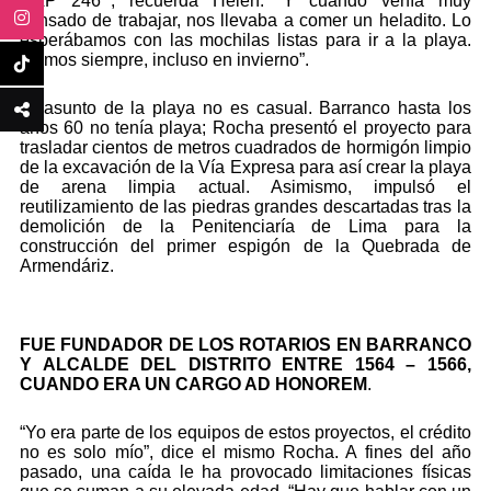
CAP 246’”, recuerda Helen. “Y cuando venía muy
cansado de trabajar, nos llevaba a comer un heladito. Lo
esperábamos con las mochilas listas para ir a la playa.
Íbamos siempre, incluso en invierno”.
El asunto de la playa no es casual. Barranco hasta los
años 60 no tenía playa; Rocha presentó el proyecto para
trasladar cientos de metros cuadrados de hormigón limpio
de la excavación de la Vía Expresa para así crear la playa
de arena limpia actual. Asimismo, impulsó el
reutilizamiento de las piedras grandes descartadas tras la
demolición de la Penitenciaría de Lima para la
construcción del primer espigón de la Quebrada de
Armendáriz.
FUE FUNDADOR DE LOS ROTARIOS EN BARRANCO
Y ALCALDE DEL DISTRITO ENTRE 1564 – 1566,
CUANDO ERA UN CARGO AD HONOREM
.
“Yo era parte de los equipos de estos proyectos, el crédito
no es solo mío”, dice el mismo Rocha. A fines del año
pasado, una caída le ha provocado limitaciones físicas