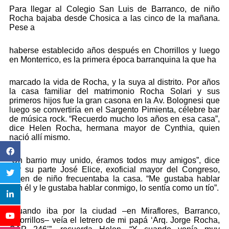
Para llegar al Colegio San Luis de Barranco, de niño
Rocha bajaba desde Chosica a las cinco de la mañana.
Pese a
haberse establecido años después en Chorrillos y luego
en Monterrico, es la primera época barranquina la que ha
marcado la vida de Rocha, y la suya al distrito. Por años
la casa familiar del matrimonio Rocha Solari y sus
primeros hijos fue la gran casona en la Av. Bolognesi que
luego se convertiría en el Sargento Pimienta, célebre bar
de música rock. “Recuerdo mucho los años en esa casa”,
dice Helen Rocha, hermana mayor de Cynthia, quien
nació allí mismo.
“Un barrio muy unido, éramos todos muy amigos”, dice
por su parte José Elice, exoficial mayor del Congreso,
quien de niño frecuentaba la casa. “Me gustaba hablar
con él y le gustaba hablar conmigo, lo sentía como un tío”.
“Cuando iba por la ciudad –en Miraflores, Barranco,
Chorrillos– veía el letrero de mi papá ‘Arq. Jorge Rocha,