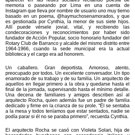
memoria o paseando por Lima en una cuenta de
Instagram que lleva por nombre de usuario uno muy tierno
basado en un poema, @haymuchosenamorados, y que
es gestionada por Cynthia, la menor de sus siete hijos.
Allí puede vérsele jovial, vital, y recibiendo las
condecoraciones y reconocimientos por haber sido
fundador de Acción Popular, socio honorario fundador del
Rotary Club de Barranco y alcalde del mismo distrito entre
1964-1966, cuando la sede municipal era la actual
biblioteca y el cargo era ad honorem.
Un caballero. Gran deportista. Amoroso, atento,
preocupado por todos. Un excelente conversador. Un tipo
enamorado de su trabajo y de su familia. Un arquitecto de
aquellos en llegar primero a la obra y quedarse hasta el
final de la jornada, supervisando hasta el mínimo detalle.
Una decena de familiares y amigos describen así al
arquitecto Rocha, quien además fue un padre de familia
dedicado y firme en la crianza de su prole. “Él se sentaba
a la mesa y todos teníamos que estar sentados, nadie se
podía parar si él no se paraba primero”, recuerda Cynthia.
El arquitecto Rocha se casó con Violeta Solari, hija de