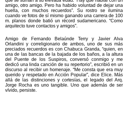
que se suman a su elevada edad. “Hay que hablar con un
amigo, otro amigo. Pero ha habido voluntad de dejar una
huella, con muchos recuerdos”. Su rostro se ilumina
cuando ve fotos de sí mismo ganando una carrera de 100
m. planos donde batió un récord sudamericano. “Como
arquitecto tuve contactos y amigos”.
Amigo de Fernando Belaúnde Terry y Javier Alva
Orlandini y correligionario de ambos, uno de sus más
preciados recuerdos es con Chabuca Granda, “quien, en
una de las bancas de la bajada de los baños, a la altura
del Puente de los Suspiros, conversó conmigo y me
dedicó una linda canción de su repertorio”, escribió en un
discurso al recibir un homenaje. “Me consta que era muy
querido y respetado en Acción Popular”, dice Elice. Más
allá de las distinciones y cortesías, el legado del Arq.
Jorge Rocha es uno tangible. Uno que además de ser
vívido, persiste.