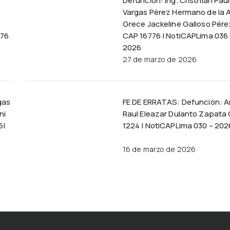
Defunción: Ing. Cristhian Paúl
Vargas Pérez Hermano de la A
Grece Jackeline Galloso Pére
776
CAP 16776 | NotiCAPLima 036 
2026
27 de marzo de 2026
gas
FE DE ERRATAS: Defunción: A
ni
Raul Eleazar Dulanto Zapata
6|
1224 | NotiCAPLima 030 – 202
16 de marzo de 2026