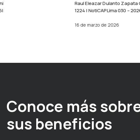
ni
Raul Eleazar Dulanto Zapata
6|
1224 | NotiCAPLima 030 – 202
16 de marzo de 2026
Conoce más sobre
sus beneficios