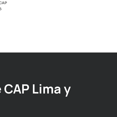
 CAP
6
 CAP Lima y