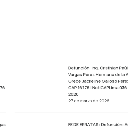
Defunción: Ing. Cristhian Paúl
Vargas Pérez Hermano de la A
Grece Jackeline Galloso Pére
776
CAP 16776 | NotiCAPLima 036 
2026
27 de marzo de 2026
gas
FE DE ERRATAS: Defunción: A