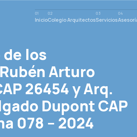
Inicio
Colegio Arquitectos
Servicios
Asesorí
 de los
 Rubén Arturo
AP 26454 y Arq.
Delgado Dupont CAP
ma 078 – 2024