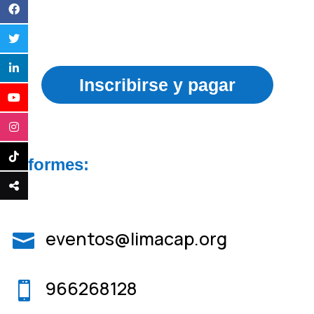
Inscribirse y pagar
Informes:
eventos@limacap.org

966268128
