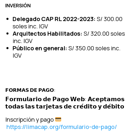
INVERSIÓN
Delegado CAP RL 2022-2023:
S/ 300.00
soles inc. IGV
Arquitectos Habilitados:
S/ 320.00 soles
inc. IGV
Público en general:
S/ 350.00 soles inc.
IGV
𝗙𝗢𝗥𝗠𝗔𝗦 𝗗𝗘 𝗣𝗔𝗚𝗢:
𝗙𝗼𝗿𝗺𝘂𝗹𝗮𝗿𝗶𝗼 𝗱𝗲 𝗣𝗮𝗴𝗼 𝗪𝗲𝗯: 𝗔𝗰𝗲𝗽𝘁𝗮𝗺𝗼𝘀
𝘁𝗼𝗱𝗮𝘀 𝗹𝗮𝘀 𝘁𝗮𝗿𝗷𝗲𝘁𝗮𝘀 𝗱𝗲 𝗰𝗿𝗲́𝗱𝗶𝘁𝗼 𝘆 𝗱𝗲́𝗯𝗶𝘁𝗼
Inscripción y pago
https://limacap.org/formulario-de-pago/