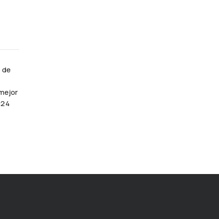
 de
 mejor
024