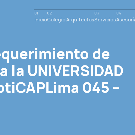
Inicio
Colegio Arquitectos
Servicios
Asesorí
equerimiento de
ra la UNIVERSIDAD
otiCAPLima 045 –