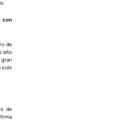
as.
n con
tro de
s alto
u gran
n solo
es de
afirma