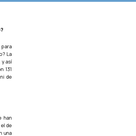
o?
 para
lo? La
 y así
on 131
 ni de
e han
el de
n una