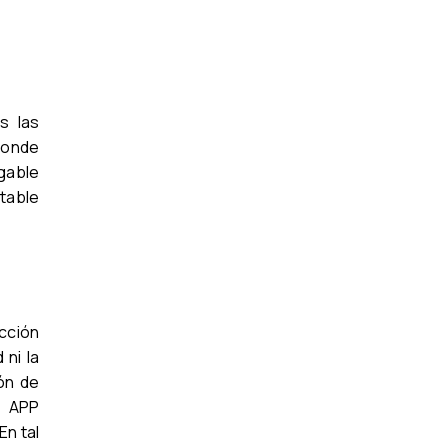
s las
 donde
igable
itable
ucción
ni la
ón de
s APP
En tal