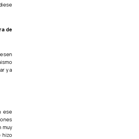
diese
ura de
diesen
anismo
ar y a
n ese
iones
an muy
 hizo