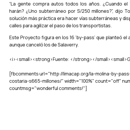
“La gente compra autos todos los años. ¿Cuando el ‘
harán? ¿Uno subterráneo por S/250 millones?”, dijo Tor
solución más práctica era hacer vías subterráneas y dis
calles para agilizar el paso de los transportistas.
Este Proyecto figura en los 16 ‘by-pass’ que planteó el 
aunque canceló los de Salaverry.
<i><small><strong>Fuente: </strong></small><small>G
[fbcomments url="http://limacap.org/la-molina-by-pass
costaria-s665-millones/" width="100%" count="off" nu
countmsg="wonderful comments!"]