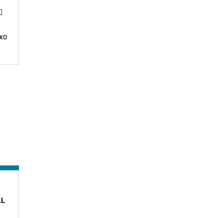

xo
AL