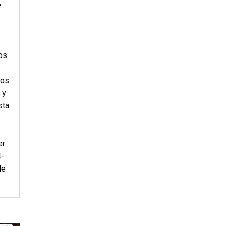
e
os
los
 y
sta
er
4-
de