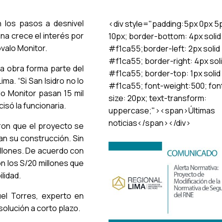
n los pasos a desnivel
<div style="padding:5px 0px 5
ina crece el interés por
10px; border-bottom: 4px solid
óvalo Monitor.
#f1ca55;border-left: 2px solid
#f1ca55; border-right: 4px sol
 la obra forma parte del
#f1ca55; border-top: 1px solid
ma. “Si San Isidro no lo
#f1ca55; font-weight:500; fon
lo Monitor pasan 15 mil
size: 20px; text-transform:
cisó la funcionaria.
uppercase;"><span>Últimas
noticias</span></div>
ron que el proyecto se
an su construcción. Sin
millones. De acuerdo con
n los S/20 millones que
lidad.
uel Torres, experto en
solución a corto plazo.