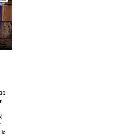
:30
en
s)
r
lio