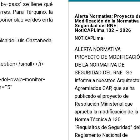
by-pass’ se llene qué
res. Para Tarquino, la
Alerta Normativa: Proyecto d
poner olas verdes en la
Modificación de la Normativa
Seguridad del RNE |
NotiCAPLima 102 – 2026
NOTICAPLima
alcalde Luis Castañeda,
ALERTA NORMATIVA
PROYECTO DE MODIFICACI
estión</small></i>
DE LA NORMATIVA DE
SEGURIDAD DEL RNE Se
-del-ovalo-monitor-
informa a nuestros Arquitecto
m="5"
Agremiados CAP, que se ha
publicado el proyecto de
Resolución Ministerial que
aprueba la modificación de la
Norma Técnica A.130
“Requisitos de Seguridad” de
Reglamento Nacional de